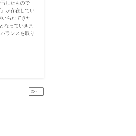
転写したもので
ブ』が存在してい
用いられてきた
となっていきま
、バランスを取り
次へ →