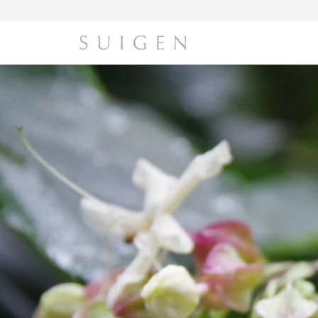
コ
ン
テ
ン
ツ
に
ス
キ
ッ
プ
す
る