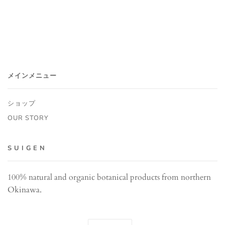
メインメニュー
ショップ
OUR STORY
S U I G E N
100% natural and organic botanical products from northern
Okinawa.
言