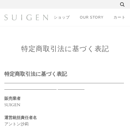
コ
ン
テ
ショップ
OUR STORY
カート
ン
ツ
に
ス
キ
特定商取引法に基づく表記
ッ
プ
す
る
特定商取引法に基づく表記
販売業者
SUIGEN
運営統括責任者名
アントン沙莉