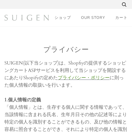
コ
ン
テ
ショップ
OUR STORY
カート
ン
ツ
に
ス
キ
プライバシー
ッ
プ
SUIGEN(以下当ショップ)は、Shopfiyの提供するショッピ
す
ングカートASPサービスを利用して当ショップを開設する
る
にあたりShopifyの定めた
プライバシー・ポリシー
に則っ
た個人情報の取扱いを行います。
1.個人情報の定義
「個人情報」とは、生存する個人に関する情報であって、
当該情報に含まれる氏名、生年月日その他の記述等により
特定の個人を識別することができるもの、及び他の情報と
容易に照合することができ、それにより特定の個人を識別