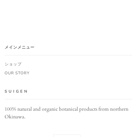
メインメニュー
ショップ
OUR STORY
S U I G E N
100% natural and organic botanical products from northern
Okinawa.
言