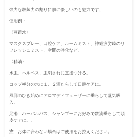
強力な殺菌力の割りに肌に優しいのも魅力です。
使用例：
〈蒸留水〉
マスクスプレー、口腔ケア、ルームミスト、神経疲労時のリ
フレッシュミスト、空間の浄化など。
〈精油〉
水虫、ヘルペス、虫刺されに直接つける。
コップ半分の水に１、２滴たらして口腔ケアに。
風邪のひき始めにアロマディフューザーに垂らして蒸気吸
入。
足湯、ハーバルバス、シャンプーにお好みで数滴垂らして頭
皮ケアに。。
注
お体に合わない場合はご使用をお控えください。