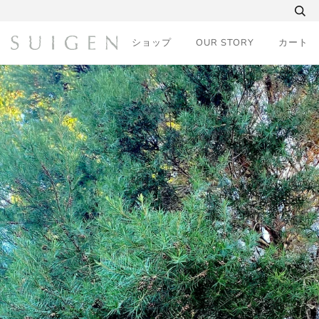
コ
ン
テ
ショップ
OUR STORY
カート
ン
ツ
に
ス
キ
ッ
プ
す
る