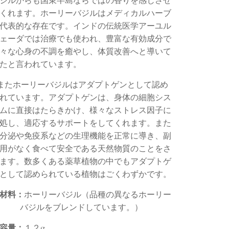
ジルからも国東半島ならではの香りを感じさせ
くれます。
ホーリーバジルはメディカルハーブ
代表的な存在です。インドの伝統医学アーユル
ェーダでは治療でも使われ、豊富な有効成分で
々な心身の不調を癒やし、体質改善へと導いて
たと言われています。
またホーリーバジルはアダプトゲンとして認め
れています。
アダプトゲンは、
身体の細胞シス
ムに直接はたらきかけ、様々なストレス因子に
処し、適応するサポートをしてくれます。また
分泌や免疫系などの生理機能を正常に導き、副
用がなく食べて安全である天然物質のことをさ
ます。数多くある薬草植物の中でもアダプトゲ
として認められている植物はごくわずかです。
材料：
ホーリーバジル（
品種の異なるホーリー
バジルをブレンドしています。）
容量：
１２g