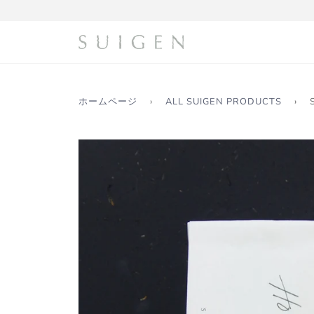
コ
ン
テ
ン
ツ
に
ス
ホームページ
›
ALL SUIGEN PRODUCTS
›
キ
ッ
プ
す
る