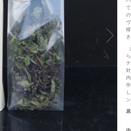
バ
て
の
ヴ
様
き
ら
テ
対
内
作
し
ン
原
内