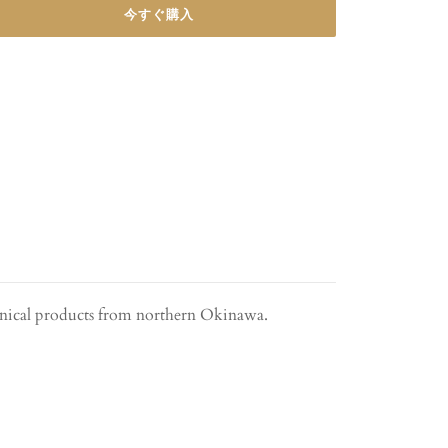
今すぐ購入
anical products from northern Okinawa.