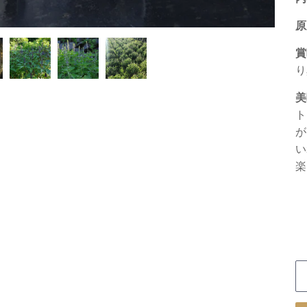
原
賞
り
美
ト
が
い
楽