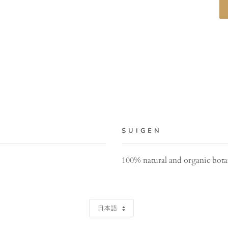
S U I G E N
100% natural and organic bot
言
日本語
語