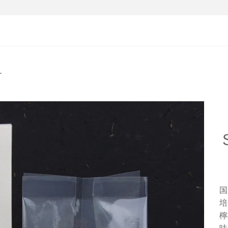
ー
国
培
檸