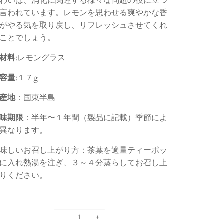
わいは、消化に関蓮する様々な問題の役に立つ
言われています。
レモンを思わせる爽やかな香
がやる気を取り戻し、リフレッシュ
させて
くれ
ことでしょう。
材料
:レモングラス
容量
:１７g
産地
：国東半島
味期限
：
半年〜１年間（製品に記載）季節によ
異なります。
味しいお召し上がり方：茶葉を適量ティーポッ
に入れ熱湯を注ぎ、３～４分蒸らしてお召し上
りください。
−
+