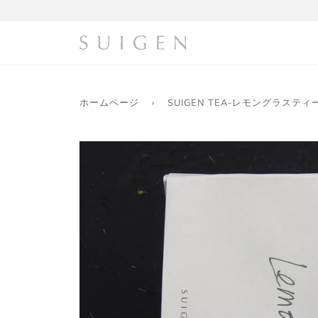
コ
ン
テ
ン
ツ
に
ス
ホームページ
›
SUIGEN TEA-レモングラスティ
キ
ッ
プ
す
る