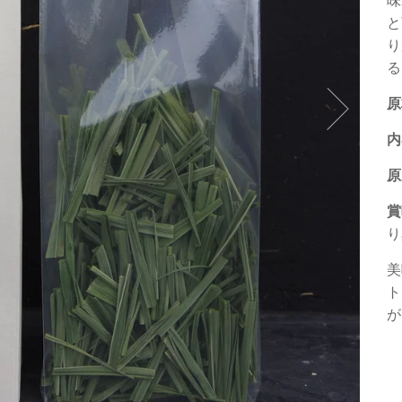
味
と
り
る
原
内
原
賞
り
美
ト
が